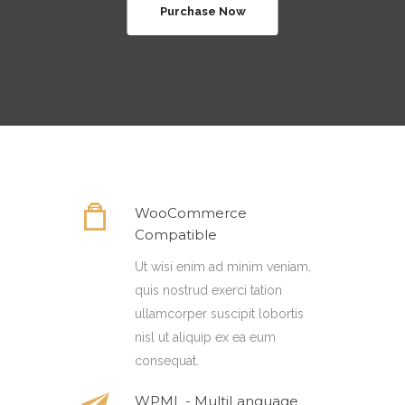
Purchase Now
WooCommerce
Compatible
Ut wisi enim ad minim veniam,
quis nostrud exerci tation
ullamcorper suscipit lobortis
nisl ut aliquip ex ea eum
consequat.
WPML - MultiLanguage