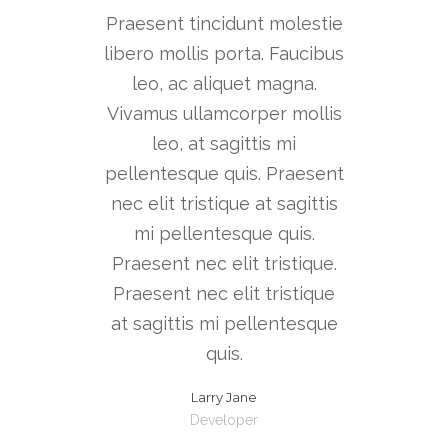
Praesent tincidunt molestie
Prae
libero mollis porta. Faucibus
liber
leo, ac aliquet magna.
l
Vivamus ullamcorper mollis
Viva
leo, at sagittis mi
pellentesque quis. Praesent
pell
nec elit tristique at sagittis
nec 
mi pellentesque quis.
m
Praesent nec elit tristique.
Prae
Praesent nec elit tristique
Prae
at sagittis mi pellentesque
at s
quis.
Vidalito Pogbi
SEO / Marketing