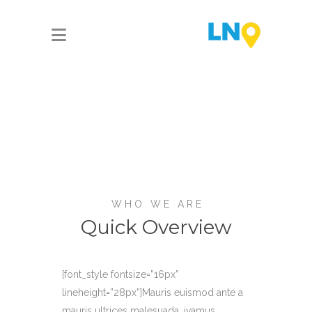
WHO WE ARE
Quick Overview
[font_style fontsize=”16px”
lineheight=”28px”]Mauris euismod ante a
mauris ultrices malesuada. ivamus