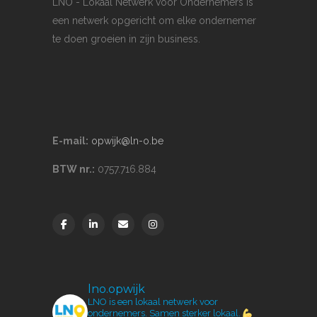
LNO - Lokaal Netwerk voor Ondernemers is
een netwerk opgericht om elke ondernemer
te doen groeien in zijn business.
E-mail:
opwijk@ln-o.be
BTW nr.:
0757.716.884
lno.opwijk
LNO is een lokaal netwerk voor
ondernemers.
Samen sterker lokaal.