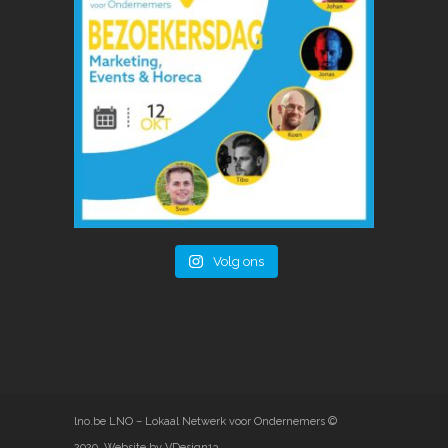
Volg ons
lno.be
LNO – Lokaal Netwerk voor Ondernemers ©
2020
.
Website by VDesign13
.