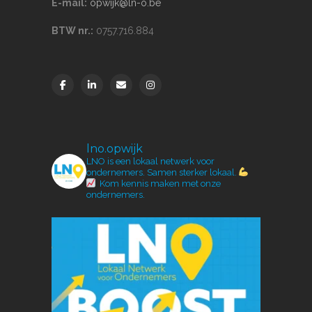
E-mail:
opwijk@ln-o.be
BTW nr.:
0757.716.884
lno.opwijk
LNO is een lokaal netwerk voor
ondernemers.
Samen sterker lokaal.
Kom kennis maken met onze
ondernemers.