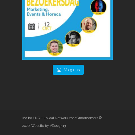
Volg ons
lno.be
LNO – Lokaal Netwerk voor Ondernemers ©
2020
.
Website by VDesign13
.