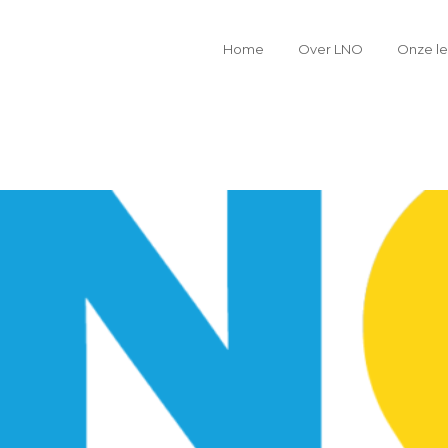
Home
Over LNO
Onze l