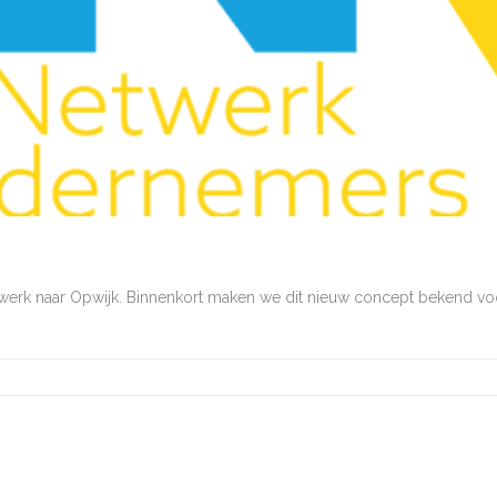
netwerk naar Opwijk. Binnenkort maken we dit nieuw concept bekend 