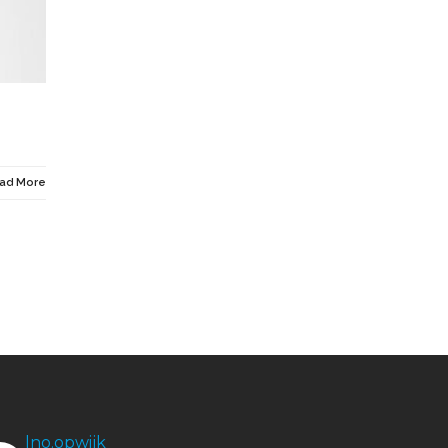
ad More
lno.opwijk