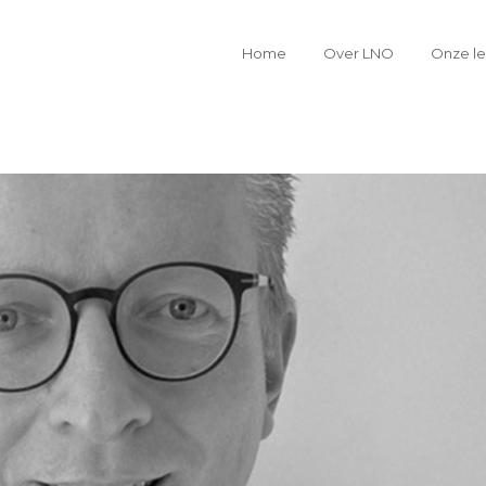
Home
Over LNO
Onze l