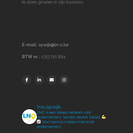
te doen groeien in zijn business.
E-mail:
opwijk@ln-o.be
BTW nr.:
0757.716.884
lno.opwijk
LNO is een lokaal netwerk voor
ondernemers.
Samen sterker lokaal.
Kom kennis maken met onze
ondernemers.